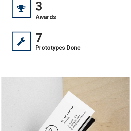
3
Awards
7
Prototypes Done