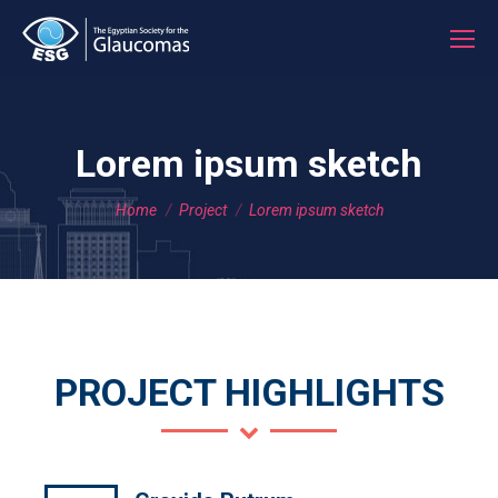
Lorem ipsum sketch
You are here:
Home
Project
Lorem ipsum sketch
PROJECT HIGHLIGHTS